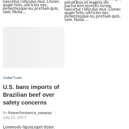
nascetur ridiculus mus. Donec
penatibus et magnis dis
quam felis, ultricies nec,
parturient montes lorem,
pellentesque eu, pretium quis,
nascetur ridiculus mus. Donec
sem. Nulla …
quam felis, ultricies nec,
pellentesque eu, pretium quis,
sem. Nulla …
Global Trade
U.S. bans imports of
Brazilian beef over
safety concerns
by
freperformance_yawpqv
July 11, 2017
Lommodo ligula eget dolor.