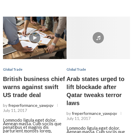
Global Trade
Global Trade
British business chief
Arab states urged to
warns against swift
lift blockade after
US trade deal
Qatar tweaks terror
laws
by
freperformance_yawpqv
July 11, 2017
by
freperformance_yawpqv
July 11, 2017
Lommodo ligula eget dolor.
Aenean massa. Cum sociis que
penatibus et magnis dis
Lommodo ligula eget dolor.
parturient montes lorem,
Aenean massa. Cum sociis que